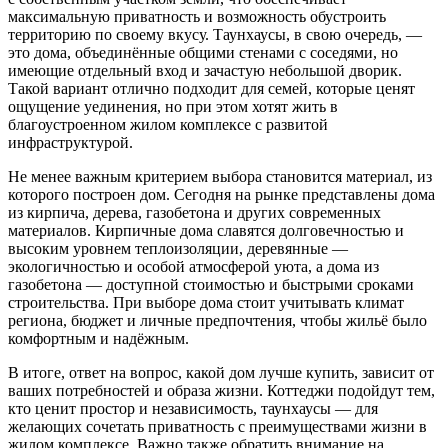
максимальную приватность и возможность обустроить
территорию по своему вкусу. Таунхаусы, в свою очередь, —
это дома, объединённые общими стенами с соседями, но
имеющие отдельный вход и зачастую небольшой дворик.
Такой вариант отлично подходит для семей, которые ценят
ощущение уединения, но при этом хотят жить в
благоустроенном жилом комплексе с развитой
инфраструктурой.
Не менее важным критерием выбора становится материал, из
которого построен дом. Сегодня на рынке представлены дома
из кирпича, дерева, газобетона и других современных
материалов. Кирпичные дома славятся долговечностью и
высоким уровнем теплоизоляции, деревянные —
экологичностью и особой атмосферой уюта, а дома из
газобетона — доступной стоимостью и быстрыми сроками
строительства. При выборе дома стоит учитывать климат
региона, бюджет и личные предпочтения, чтобы жильё было
комфортным и надёжным.
В итоге, ответ на вопрос, какой дом лучше купить, зависит от
ваших потребностей и образа жизни. Коттеджи подойдут тем,
кто ценит простор и независимость, таунхаусы — для
желающих сочетать приватность с преимуществами жизни в
жилом комплексе. Важно также обратить внимание на