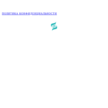
©
2026
Портал «Живи»
ПОЛИТИКА КОНФИДЕНЦИАЛЬНОСТИ
Разработка:
Креативные Бизнес Системы