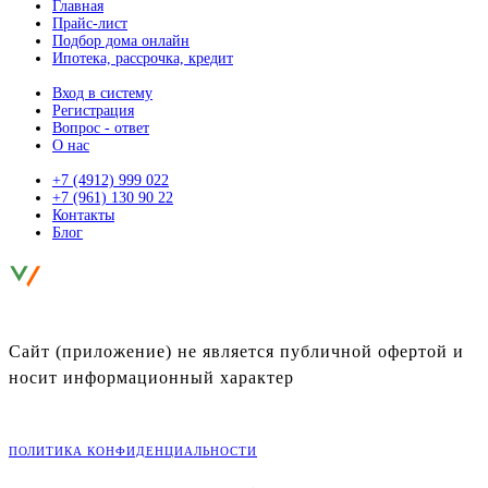
Главная
Прайс-лист
Подбор дома онлайн
Ипотека, рассрочка, кредит
Вход в систему
Регистрация
Вопрос - ответ
О нас
+7 (4912) 999 022
+7 (961) 130 90 22
Контакты
Блог
ЛУЧШИЕ УЧАСТКИ ИЖС
В РЯЗАНСКОЙ ОБЛАСТИ
Сайт (приложение) не является публичной офертой и
носит информационный характер
©
2026
Портал «Живи»
ПОЛИТИКА КОНФИДЕНЦИАЛЬНОСТИ
Разработка: